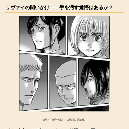
リヴァイの問いかけ――手を汚す覚悟はあるか？
引用：『進撃の巨人』（諫山創、講談社）