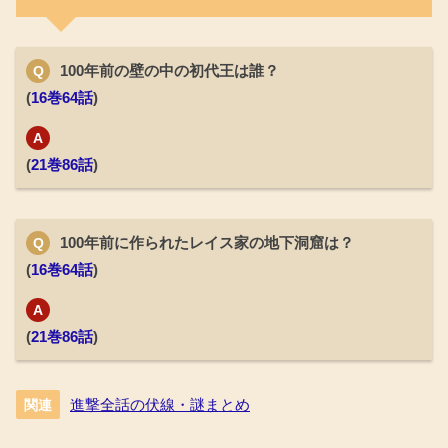
100年前の壁の中の初代王は誰？
Q
(
16巻64話
)
A
(
21巻86話
)
100年前に作られたレイス家の地下洞窟は？
Q
(
16巻64話
)
A
(
21巻86話
)
進撃全話の伏線・謎まとめ
関連