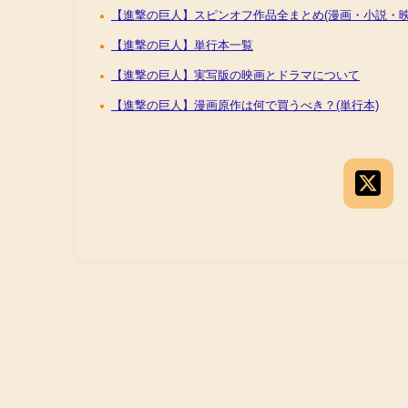
【進撃の巨人】スピンオフ作品全まとめ(漫画・小説・映
【進撃の巨人】単行本一覧
【進撃の巨人】実写版の映画とドラマについて
【進撃の巨人】漫画原作は何で買うべき？(単行本)