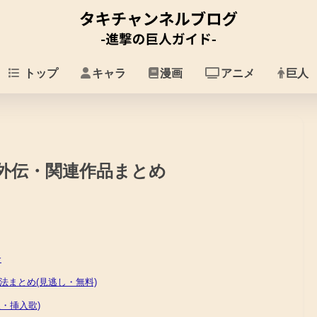
トップ
キャラ
漫画
アニメ
巨人
外伝・関連作品まとめ
介
まとめ(見逃し・無料)
・挿入歌)