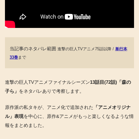
当記事のネタバレ範囲
進撃の巨人TVアニメ75話以降 /
単行本
33巻
まで
進撃の巨人TVアニメファイナルシーズン
13話目(72話)「森の
子ら
」
をネタバレありで考察します。
原作派の私タキが、アニメ化で追加された
「アニメオリジナ
ル」表現
を中心に、原作&アニメがもっと楽しくなるような情
報をまとめました。