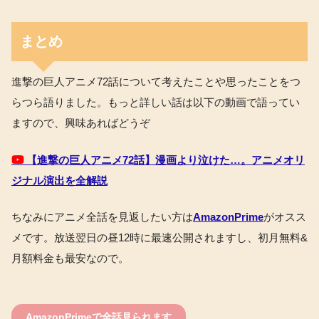
まとめ
進撃の巨人アニメ72話について考えたことや思ったことをつ
らつら語りました。もっと詳しい話は以下の動画で語ってい
ますので、興味あればどうぞ
【進撃の巨人アニメ72話】漫画より泣けた…。アニメオリ
ジナル演出を全解説
ちなみにアニメ全話を見返したい方は
AmazonPrime
がオスス
メです。放送翌日の昼12時に最速公開されますし、初月無料&
月額料金も最安なので。
AmazonPrimeで全話見られます