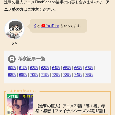
進撃の巨人アニメFinalSeason後半の内容も含みますので、
ア
ニメ勢の方はご注意ください
。
X
と
YouTube
もやってます。
タキ
考察記事一覧
60話
|
61話
|
62話
|
63話
|
64話
|
65話
|
66話
|
67話
|
68話
|
69話
|
70話
|
71話
|
72話
|
73話
|
74話
|
75話
【進撃の巨人】アニメ71話「導く者」考
察・感想【ファイナルシーズン4期12話】