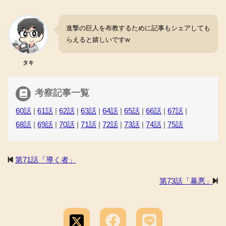
進撃の巨人を布教するために記事もシェアしても
らえると嬉しいですw
タキ
考察記事一覧
60話
|
61話
|
62話
|
63話
|
64話
|
65話
|
66話
|
67話
|
68話
|
69話
|
70話
|
71話
|
72話
|
73話
|
74話
|
75話
第71話「導く者」
第73話「暴悪」