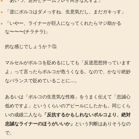
「あいつ、意外とチームプレイ向きなんすよ」
「逆にポルコはダメっすね、生意気だし、まだガキっす」
「いやー、ライナーが巨人になってくれたらマジ助かる
な〜〜〜(チラチラ)」
的な感じでしょうか？🤔
マルセルがポルコを貶めるにしても「反逆思想持っています
よ」って言ったらポルコが危うくなる。なので、かなり絶妙
なバランスで貶めていることに…。
あるいは「ポルコの生意気な性格」をうまく伝えて「忠誠心
低めですよ」というくらいのアピールにしたかも。同じくら
いの成績二人なら
「反抗するかもしれないポルコより、絶対
忠誠なライナーのほうがいいか」
という判断はありそうなの
で。