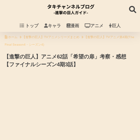
トップ
キャラ
漫画
アニメ
巨人
ホーム
【進撃の巨人】TVアニメシリーズまとめ
【進撃の巨人】TVアニメ第4期(The
Final Season4・シーズン4)
【進撃の巨人】アニメ62話「希望の扉」考察・感想
【ファイナルシーズン4期3話】