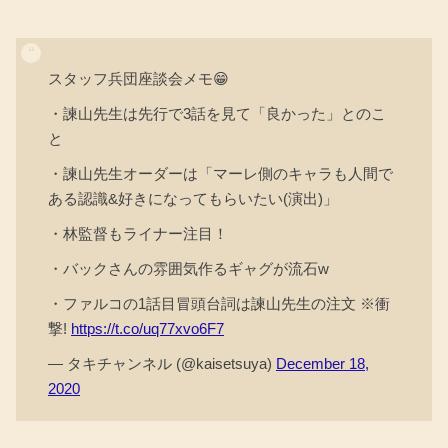
スタッフ兵団座談会メモ😁
・諫山先生は先行で3話を見て「良かった」とのこ
と
・諫山先生オーダーは「マーレ側のキャラも人間で
ある認識&好きになってもらいたい(演出)」
・林監督もライナー注目！
・バックさんの雰囲気作るギャグが流石w
・ファルコの1話目冒頭台詞は諫山先生の注文 ※衝
撃!
https://t.co/uq77xvo6F7
— タキチャンネル (@kaisetsuya)
December 18,
2020