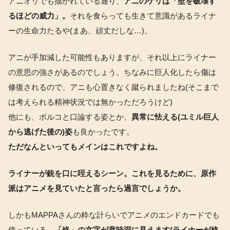
アニオリでも描かれている通り、
アニのケリは「壁を破壊す
るほどの威力」。
それを食らっても生きて意識があるライナ
ーの生命力たるや(まあ、頑丈だしな…)。
アニが手加減した可能性もありますが、それ以上にライナー
の意思の強さがあるのでしょう。ちなみに巨人化したら傷は
修復されるので、アニも心置きなく蹴られましたね(そこまで
は考えられる精神状況では無かっただろうけど)
他にも、ポルコと口論する姿とか、
異常に怯える(ユミル巨人
から逃げた後の)姿
も良かったです。
ただなんといってもメインはこれですよね。
ライナーが銃を口に咥えるシーン。これを見るために、原作
派はアニメを見ていたと言ったら過言でしょうか。
しかもMAPPAさんの粋な計らいでアニメのエンドカードでも
使っている。
「終」の文字が意味深に見えます(ライナーが終