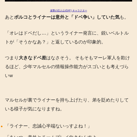
進撃の巨人公式HP | キャラクター
あと
ポルコとライナーは意外と「ドベ争い」していた気
も。
「オレはドベだし…」というライナー発言に、鋭いベルトル
トが「そうかなあ？」と返しているのが印象的。
つまり
大きなドベ差
はなさそう。 そもそもマーレ軍人を欺け
るほど、少年マルセルの情報操作能力がスゴいとも考えづら
いw
マルセルが裏でライナーを持ち上げたり、弟を貶めたりして
いる様子が気になりますね。
「ライナー、忠誠心半端ないっすよね！」