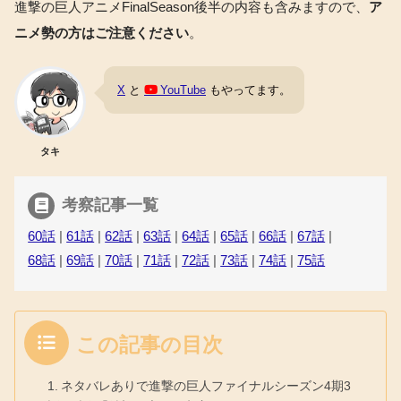
進撃の巨人アニメFinalSeason後半の内容も含みますので、
ア
ニメ勢の方はご注意ください
。
X
と
YouTube
もやってます。
タキ
考察記事一覧
60話
|
61話
|
62話
|
63話
|
64話
|
65話
|
66話
|
67話
|
68話
|
69話
|
70話
|
71話
|
72話
|
73話
|
74話
|
75話
この記事の目次
ネタバレありで進撃の巨人ファイナルシーズン4期3