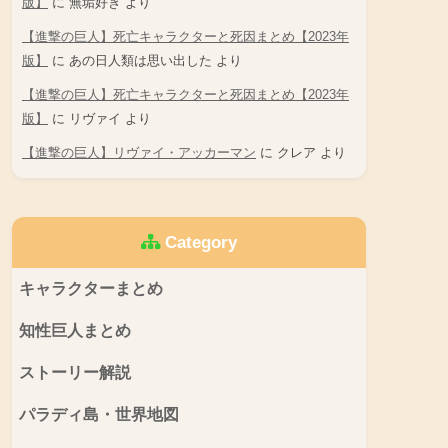
版】
に
無垢好き
より
【進撃の巨人】死亡キャラクターと死因まとめ【2023年
版】
に
あの日人類は思い出した
より
【進撃の巨人】死亡キャラクターと死因まとめ【2023年
版】
に
リヴァイ
より
【進撃の巨人】リヴァイ・アッカーマン
に
クレア
より
Category
キャラクターまとめ
知性巨人まとめ
ストーリー解説
パラディ島・世界地図